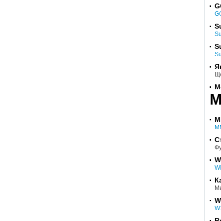
G
G
S
S
S
S
Я
Ще
М
М
M
M
С
Фу
W
W
К
Ми
W
W
R