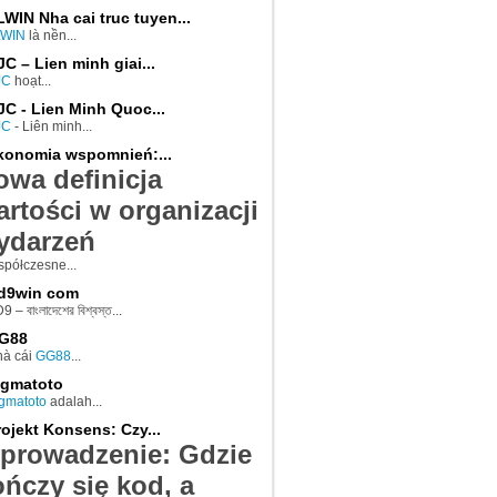
LWIN Nha cai truc tuyen...
LWIN
là nền...
JC – Lien minh giai...
JC
hoạt...
JC - Lien Minh Quoc...
JC
- Liên minh...
konomia wspomnień:...
owa definicja
artości w organizacji
ydarzeń
półczesne...
d9win com
9 – বাংলাদেশের বিশ্বস্ত...
G88
à cái
GG88
...
igmatoto
gmatoto
adalah...
rojekt Konsens: Czy...
prowadzenie: Gdzie
ończy się kod, a