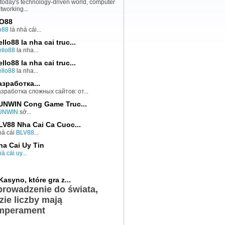
 today's technology-driven world, computer
tworking...
O88
o88
là nhà cái...
llo88 la nha cai truc...
llo88
la nha...
llo88 la nha cai truc...
llo88
la nha...
азработка...
зработка сложных сайтов: от...
UNWIN Cong Game Truc...
UNWIN
sở...
LV88 Nha Cai Ca Cuoc...
à cái
BLV88
...
ha Cai Uy Tin
à cái uy...
Kasyno, które gra z...
rowadzenie do świata,
zie liczby mają
mperament