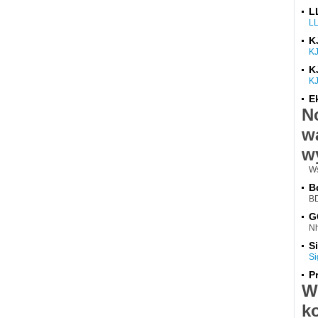
L
L
K
K
K
K
E
N
w
w
Ws
B
BD
G
Nh
S
Si
P
W
k