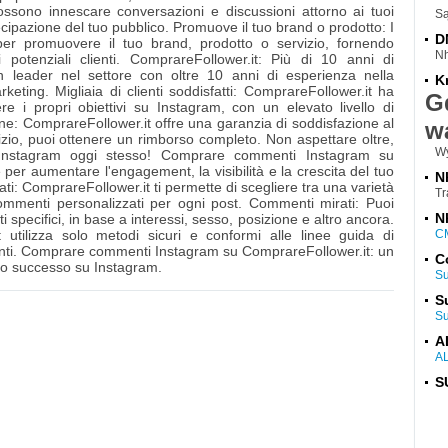
sono innescare conversazioni e discussioni attorno ai tuoi
Są
cipazione del tuo pubblico. Promuove il tuo brand o prodotto: I
D
per promuovere il tuo brand, prodotto o servizio, fornendo
Nh
i potenziali clienti. ComprareFollower.it: Più di 10 anni di
n leader nel settore con oltre 10 anni di esperienza nella
K
rketing. Migliaia di clienti soddisfatti: ComprareFollower.it ha
G
ere i propri obiettivi su Instagram, con un elevato livello di
ne: ComprareFollower.it offre una garanzia di soddisfazione al
wa
zio, puoi ottenere un rimborso completo. Non aspettare oltre,
Wy
lo Instagram oggi stesso! Comprare commenti Instagram su
e per aumentare l'engagement, la visibilità e la crescita del tuo
N
ti: ComprareFollower.it ti permette di scegliere tra una varietà
T
commenti personalizzati per ogni post. Commenti mirati: Puoi
N
 specifici, in base a interessi, sesso, posizione e altro ancora.
 utilizza solo metodi sicuri e conformi alle linee guida di
C
ti. Comprare commenti Instagram su ComprareFollower.it: un
C
 tuo successo su Instagram.
S
S
S
A
A
S