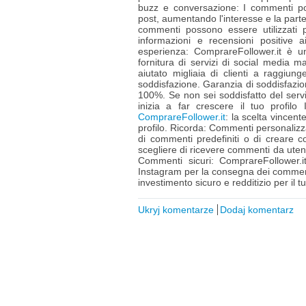
buzz e conversazione: I commenti pos
post, aumentando l'interesse e la parte
commenti possono essere utilizzati 
informazioni e recensioni positive a
esperienza: ComprareFollower.it è u
fornitura di servizi di social media ma
aiutato migliaia di clienti a raggiung
soddisfazione. Garanzia di soddisfazio
100%. Se non sei soddisfatto del servi
inizia a far crescere il tuo profi
ComprareFollower.it
: la scelta vincent
profilo. Ricorda: Commenti personalizza
di commenti predefiniti o di creare 
scegliere di ricevere commenti da utenti
Commenti sicuri: ComprareFollower.it
Instagram per la consegna dei commen
investimento sicuro e redditizio per il
Ukryj komentarze
Dodaj komentarz