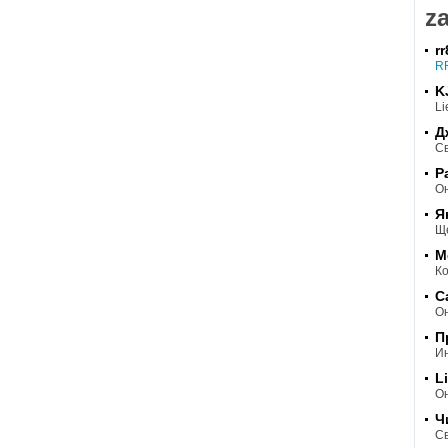
za
r
R
K
Li
Д
Св
P
Он
Я
Ще
М
Ко
C
Он
П
Ин
L
Он
Ч
Св