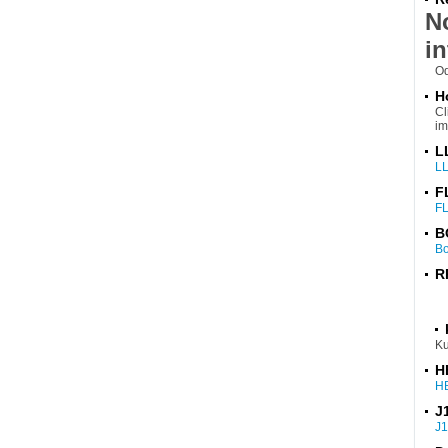
N
in
Od
H
Cl
im
L
L
F
F
B
B
R
Ku
H
H
J
J