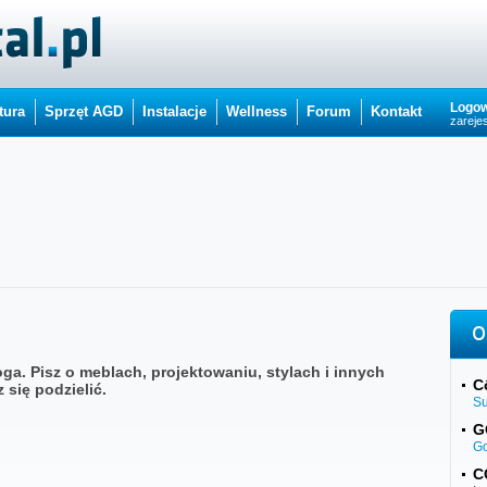
Logow
tura
Sprzęt AGD
Instalacje
Wellness
Forum
Kontakt
zarejes
O
oga. Pisz o meblach, projektowaniu, stylach i innych
C
się podzielić.
S
G
G
C