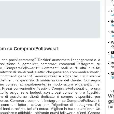
In
ne
G
G
He
He
He
He
Р
Ра
am su ComprareFollower.it
S
S
ram con pochi commenti? Desideri aumentare l'engagement e la
B
 la soluzione è semplice: comprare commenti Instagram su
Nh
re ComprareFollower.it? Commenti reali e di alta qualità:
etwork di utenti reali e attivi che generano commenti autentici
N
 commenti generici! Servizio sicuro e affidabile: Il sito web è
Nh
otetti e una garanzia di soddisfazione del cliente. Consegna
no consegnati rapidamente, in modo sicuro e garantito, nel
. Prezzi convenienti e flessibili: ComprareFollower.it offre una
tte le esigenze e budget, con prezzi convenienti e flessibili.
Wp
am di assistenza clienti dedicato è sempre disponibile per
genza. Comprare commenti Instagram su ComprareFollower.it:
gd
ono un fattore chiave per l'algoritmo di Instagram. Più
te
nel feed e nei risultati di ricerca. Migliora la tua reputazione: Un
opolare e affidabile, attirando nuovi follower e clienti. Genera