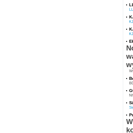
L
L
K
K
K
K
E
N
w
w
Ws
B
BD
G
Nh
S
Si
P
W
k