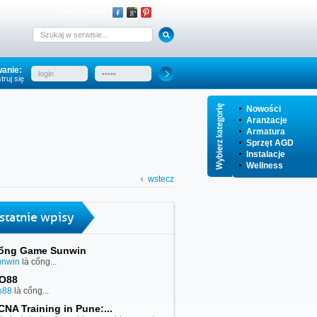
dołącz do nas:
anie:
truj się
Nowości
Aranżacje
Armatura
Sprzęt AGD
Instalacje
Wellness
wstecz
statnie wpisy
ổng Game Sunwin
unwin
là cổng...
O88
o88
là cổng...
CNA Training in Pune:...