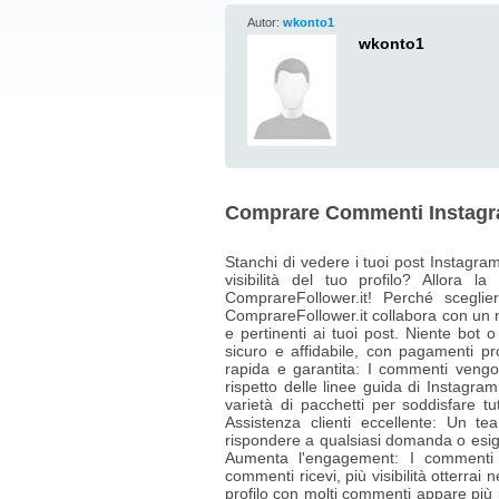
Autor:
wkonto1
wkonto1
Comprare Commenti Instagr
Stanchi di vedere i tuoi post Instag
visibilità del tuo profilo? Allora
ComprareFollower.it! Perché sceglie
ComprareFollower.it collabora con un n
e pertinenti ai tuoi post. Niente bot o
sicuro e affidabile, con pagamenti pr
rapida e garantita: I commenti vengo
rispetto delle linee guida di Instagram
varietà di pacchetti per soddisfare tu
Assistenza clienti eccellente: Un te
rispondere a qualsiasi domanda o esi
Aumenta l'engagement: I commenti s
commenti ricevi, più visibilità otterrai 
profilo con molti commenti appare più p