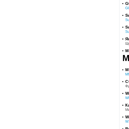
G
G
S
S
S
S
Я
Ще
М
М
M
M
С
Фу
W
W
К
Ми
W
W
R