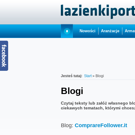
Nowości
Aranżacje
Arma
Jesteś tutaj:
Start
Blogi
Blogi
Czytaj teksty lub załóż własnego bl
ciekawych tematach, którymi chcesz 
Blog:
ComprareFollower.it