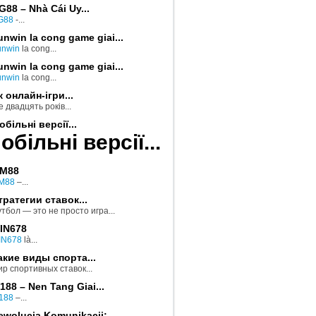
G88 – Nhà Cái Uy...
G88
-...
unwin la cong game giai...
unwin
la cong...
unwin la cong game giai...
unwin
la cong...
к онлайн-ігри...
 двадцять років...
обільні версії...
обільні версії...
M88
M88
–...
тратегии ставок...
тбол — это не просто игра...
IN678
IN678
là...
акие виды спорта...
р спортивных ставок...
188 – Nen Tang Giai...
188
–...
ewolucja Komunikacji:...