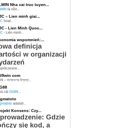
LWIN Nha cai truc tuyen...
LWIN
là nền...
JC – Lien minh giai...
JC
hoạt...
JC - Lien Minh Quoc...
JC
- Liên minh...
konomia wspomnień:...
owa definicja
artości w organizacji
ydarzeń
półczesne...
d9win com
9 – বাংলাদেশের বিশ্বস্ত...
G88
à cái
GG88
...
igmatoto
gmatoto
adalah...
rojekt Konsens: Czy...
prowadzenie: Gdzie
ończy się kod, a