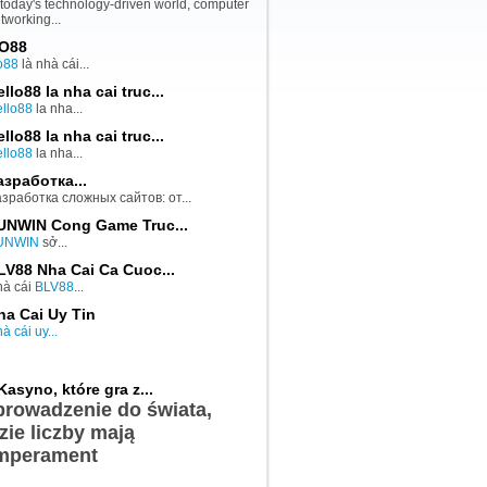
 today's technology-driven world, computer
tworking...
O88
o88
là nhà cái...
llo88 la nha cai truc...
llo88
la nha...
llo88 la nha cai truc...
llo88
la nha...
азработка...
зработка сложных сайтов: от...
UNWIN Cong Game Truc...
UNWIN
sở...
LV88 Nha Cai Ca Cuoc...
à cái
BLV88
...
ha Cai Uy Tin
à cái uy...
Kasyno, które gra z...
rowadzenie do świata,
zie liczby mają
mperament