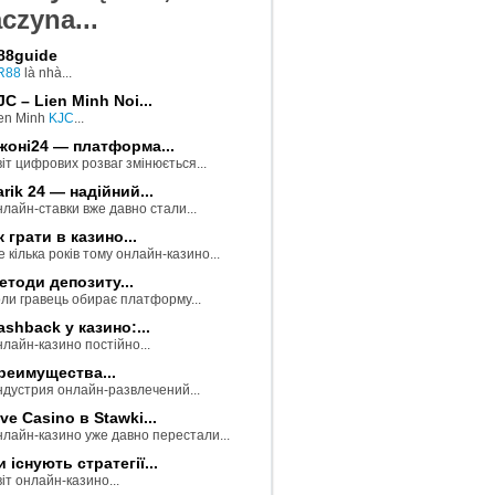
czyna...
r88guide
R88
là nhà...
JC – Lien Minh Noi...
en Minh
KJC
...
жоні24 — платформа...
іт цифрових розваг змінюється...
arik 24 — надійний...
лайн-ставки вже давно стали...
к грати в казино...
 кілька років тому онлайн-казино...
етоди депозиту...
ли гравець обирає платформу...
ashback у казино:...
лайн-казино постійно...
реимущества...
дустрия онлайн-развлечений...
ive Casino в Stawki...
лайн-казино уже давно перестали...
и існують стратегії...
іт онлайн-казино...