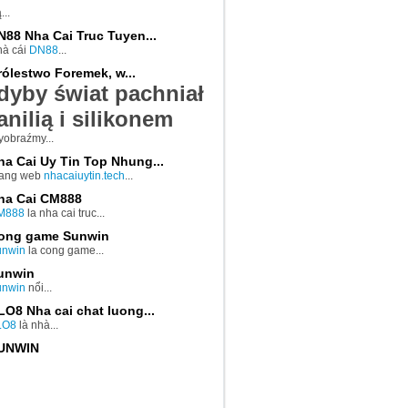
...
N88 Nha Cai Truc Tuyen...
à cái
DN88
...
rólestwo Foremek, w...
dyby świat pachniał
nilią i silikonem
obraźmy...
ha Cai Uy Tin Top Nhung...
rang web
nhacaiuytin.tech
...
ha Cai CM888
M888
la nha cai truc...
ong game Sunwin
unwin
la cong game...
unwin
unwin
nổi...
LO8 Nha cai chat luong...
LO8
là nhà...
UNWIN