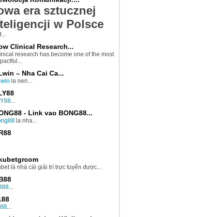
owa era sztucznej
teligencji w Polsce
...
ow Clinical Research...
inical research has become one of the most
pactful...
Lwin – Nha Cai Ca...
Lwin
la nen...
LY88
LY88
...
ONG88 - Link vao BONG88...
ong88
la nha...
R88
kubetgrcom
bet là nhà cái giải trí trực tuyến được...
B88
B88
...
188
188
...