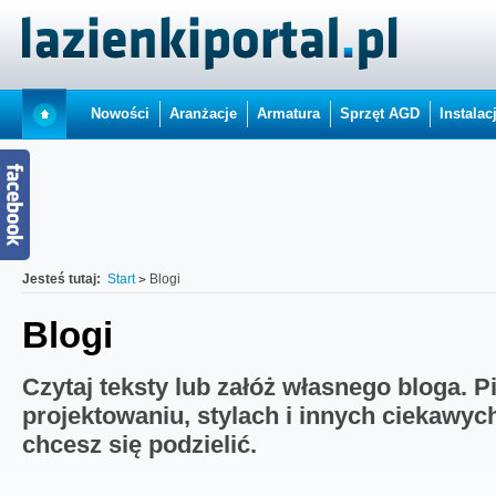
Nowości
Aranżacje
Armatura
Sprzęt AGD
Instalac
Jesteś tutaj:
Start
Blogi
Blogi
Czytaj teksty lub załóż własnego bloga. P
projektowaniu, stylach i innych ciekawyc
chcesz się podzielić.