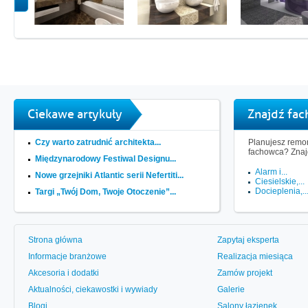
Ciekawe artykuły
Znajdź fa
Czy warto zatrudnić architekta...
Planujesz remon
fachowca? Znaj
Międzynarodowy Festiwal Designu...
Alarm i...
Nowe grzejniki Atlantic serii Nefertiti...
Ciesielskie,...
Docieplenia,..
Targi „Twój Dom, Twoje Otoczenie”...
Strona główna
Zapytaj eksperta
Informacje branżowe
Realizacja miesiąca
Akcesoria i dodatki
Zamów projekt
Aktualności, ciekawostki i wywiady
Galerie
Blogi
Salony łazienek