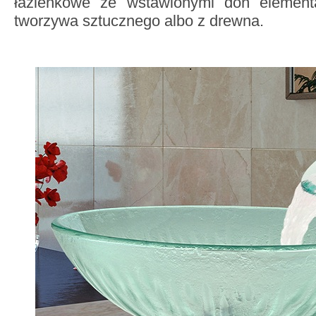
łazienkowe ze wstawionymi doń element
tworzywa sztucznego albo z drewna.