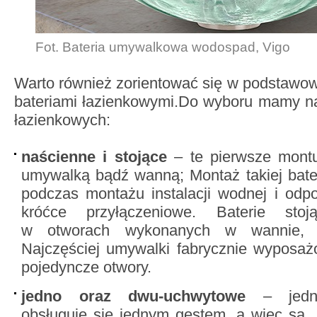
Fot. Bateria umywalkowa wodospad, Vigo
Warto również zorientować się w podstawo
bateriami łazienkowymi.
Do wyboru mamy nas
łazienkowych:
naścienne i stojące
– te pierwsze montu
umywalką bądź wanną; Montaż takiej bate
podczas montażu instalacji wodnej i odp
króćce przyłączeniowe. Baterie sto
w otworach wykonanych w wannie,
Najczęściej umywalki fabrycznie wyposaż
pojedyncze otwory.
jedno oraz dwu-uchwytowe
– jedno
obsługuje się jednym gestem, a więc są „