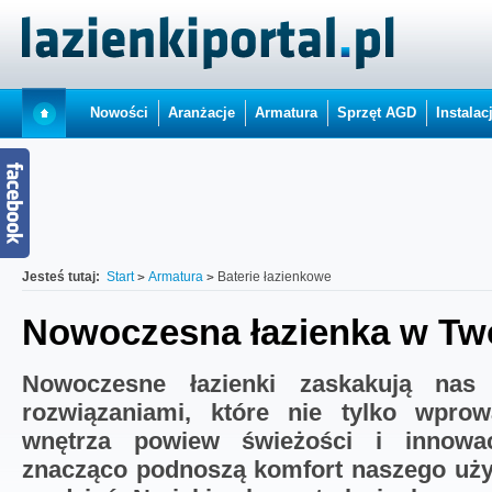
Nowości
Aranżacje
Armatura
Sprzęt AGD
Instalac
Jesteś tutaj:
Start
Armatura
Baterie łazienkowe
Nowoczesna łazienka w T
Nowoczesne łazienki zaskakują nas
rozwiązaniami, które nie tylko wpro
wnętrza powiew świeżości i innowac
znacząco podnoszą komfort naszego użyt