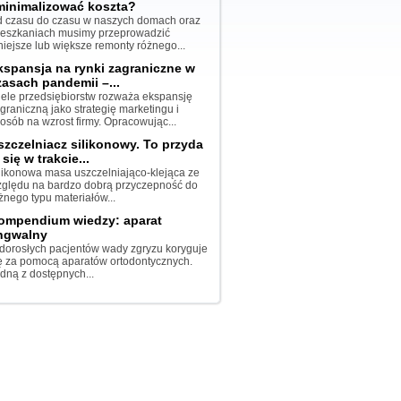
minimalizować koszta?
 czasu do czasu w naszych domach oraz
eszkaniach musimy przeprowadzić
iejsze lub większe remonty różnego...
kspansja na rynki zagraniczne w
zasach pandemii –...
ele przedsiębiorstw rozważa ekspansję
graniczną jako strategię marketingu i
osób na wzrost firmy. Opracowując...
szczelniacz silikonowy. To przyda
 się w trakcie...
likonowa masa uszczelniająco-klejąca ze
ględu na bardzo dobrą przyczepność do
żnego typu materiałów...
ompendium wiedzy: aparat
ingwalny
dorosłych pacjentów wady zgryzu koryguje
ę za pomocą aparatów ortodontycznych.
dną z dostępnych...