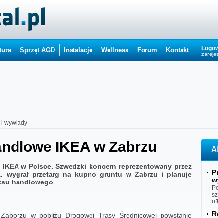
Logow
tura
Sprzęt AGD
Instalacje
Wellness
Forum
Kontakt
zarejes
i i wywiady
ndlowe IKEA w Zabrzu
A
IKEA w Polsce. Szwedzki koncern reprezentowany przez
P
A. wygrał przetarg na kupno gruntu w Zabrzu i planuje
w
ksu handlowego.
Po
sz
of
R
 Zaborzu w pobliżu Drogowej Trasy Średnicowej powstanie