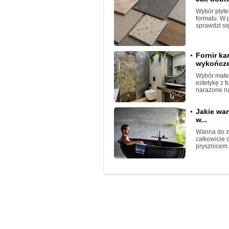
Wybór płyte
formatu. W 
sprawdzi się
Fornir k
wykończen
Wybór mater
estetykę z 
narażone na
Jakie wa
w...
Wanna do z
całkowicie 
prysznicem.