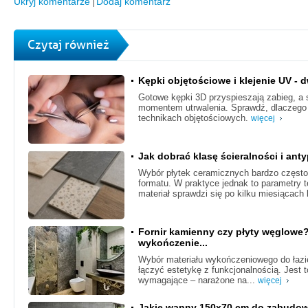
Ukryj komentarze
Dodaj komentarz
Czytaj również
Kępki objętościowe i klejenie UV - d
Gotowe kępki 3D przyspieszają zabieg, a 
momentem utrwalenia. Sprawdź, dlaczego 
technikach objętościowych.
więcej
Jak dobrać klasę ścieralności i ant
Wybór płytek ceramicznych bardzo często 
formatu. W praktyce jednak to parametry 
materiał sprawdzi się po kilku miesiącach 
Fornir kamienny czy płyty węglowe
wykończenie...
Wybór materiału wykończeniowego do łazie
łączyć estetykę z funkcjonalnością. Jest
wymagające – narażone na...
więcej
Jakie wanny 150x70 cm do zabudowy