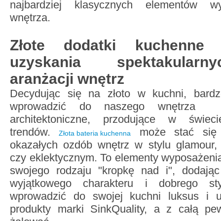
najbardziej klasycznych elementów w
wnętrza.
Złote dodatki kuchenne
uzyskania spektakularn
aranżacji wnętrz
Decydując się na złoto w kuchni, bard
wprowadzić do naszego wnętrza na
architektoniczne, przodujące w świecie
trendów.
może stać się j
Złota bateria kuchenna
okazałych ozdób wnętrz w stylu glamour, 
czy eklektycznym. To elementy wyposażenia
swojego rodzaju "kropkę nad i", dodają
wyjątkowego charakteru i dobrego sty
wprowadzić do swojej kuchni luksus i un
produkty marki SinkQuality, a z całą pe