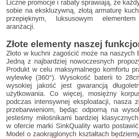
Liczne promocje i rabaty sprawiają, że każ
sobie na ekskluzywną, złotą armaturę kuche
przepięknym, luksusowym elementem
aranżacji.
Złote elementy naszej funkcj
Złoto w kuchni zagościć może na naszych 
Jedną z najbardziej nowoczesnych propozy
Produkt w celu maksymalnego komfortu pr
wylewkę (360°). Wysokość baterii to 28
wysokiej jakość jest gwarancją długolet
użytkowania. Co więcej, mosiężny korpu
podczas intensywnej eksploatacji, nasza zł
przebarwieniom, będąc odporną na wysok
jesteśmy miłośnikami bardziej klasycznyc
w ofercie marki SinkQuality warto postawić 
Model o zaokrąglonych kształtach będziem