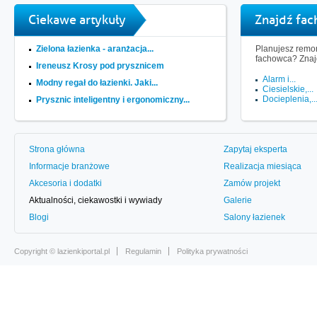
Ciekawe artykuły
Znajdź fa
Zielona łazienka - aranżacja...
Planujesz remon
fachowca? Znaj
Ireneusz Krosy pod prysznicem
Alarm i...
Modny regał do łazienki. Jaki...
Ciesielskie,...
Docieplenia,..
Prysznic inteligentny i ergonomiczny...
Strona główna
Zapytaj eksperta
Informacje branżowe
Realizacja miesiąca
Akcesoria i dodatki
Zamów projekt
Aktualności, ciekawostki i wywiady
Galerie
Blogi
Salony łazienek
Copyright ©
lazienkiportal.pl
Regulamin
Polityka prywatności