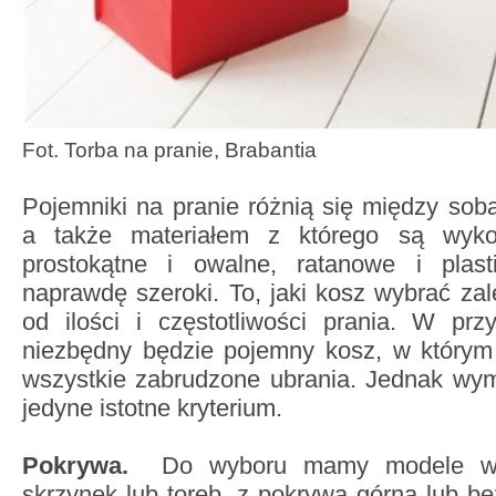
Fot. Torba na pranie, Brabantia
Pojemniki na pranie różnią się między so
a także materiałem z którego są wyko
prostokątne i owalne, ratanowe i plas
naprawdę szeroki. To, jaki kosz wybrać za
od ilości i częstotliwości prania. W prz
niezbędny będzie pojemny kosz, w którym
wszystkie zabrudzone ubrania. Jednak wym
jedyne istotne kryterium.
Pokrywa.
Do wyboru mamy modele w f
skrzynek lub toreb, z pokrywą górną lub be