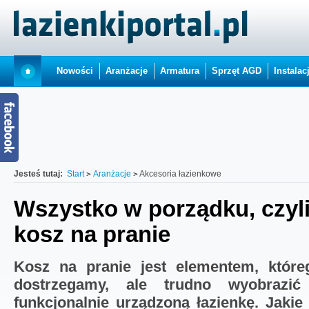
Nowości
Aranżacje
Armatura
Sprzęt AGD
Instalac
Jesteś tutaj:
Start
Aranżacje
Akcesoria łazienkowe
Wszystko w porządku, czyl
kosz na pranie
Kosz na pranie jest elementem, które
dostrzegamy, ale trudno wyobrazi
funkcjonalnie urządzoną łazienkę. Jaki