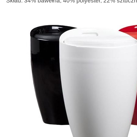
Skład: 34% bawełna, 40% polyester, 22% sztuczn