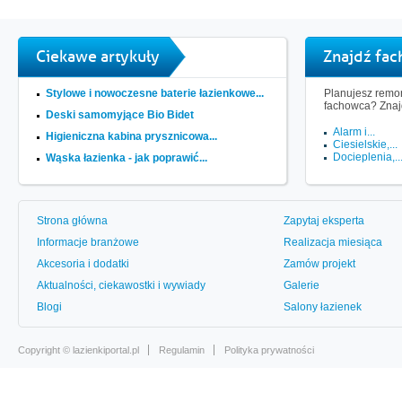
Ciekawe artykuły
Znajdź fa
Stylowe i nowoczesne baterie łazienkowe...
Planujesz remon
fachowca? Znaj
Deski samomyjące Bio Bidet
Alarm i...
Higieniczna kabina prysznicowa...
Ciesielskie,...
Docieplenia,..
Wąska łazienka - jak poprawić...
Strona główna
Zapytaj eksperta
Informacje branżowe
Realizacja miesiąca
Akcesoria i dodatki
Zamów projekt
Aktualności, ciekawostki i wywiady
Galerie
Blogi
Salony łazienek
Copyright ©
lazienkiportal.pl
Regulamin
Polityka prywatności